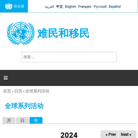
Jump to navigation
联合国
العربية
中文
English
Français
Русский
Español
难民和移民
搜
搜
索
索
表
单

首页
›
日历
›
全球系列活动
你
在
全球系列活动
这
里
月
日
年
（活动标签）
主
标
2024
« Prev
Next »
签