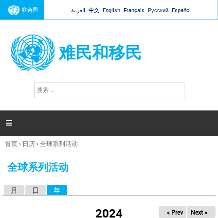
Jump to navigation
联合国
العربية
中文
English
Français
Русский
Español
难民和移民
搜
搜
索
索
表
单

首页
›
日历
›
全球系列活动
你
在
全球系列活动
这
里
月
日
年
（活动标签）
主
标
2024
« Prev
Next »
签