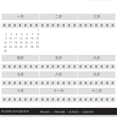
一月
二月
三月
星
星
星
星
星
星
星
星
星
星
星
星
星
星
星
星
星
星
星
星
星
1
2
3
4
5
6
7
8
9
10
11
12
13
14
15
16
17
18
19
20
21
22
23
24
25
26
27
28
29
30
四月
五月
六月
星
星
星
星
星
星
星
星
星
星
星
星
星
星
星
星
星
星
星
星
星
七月
八月
九月
星
星
星
星
星
星
星
星
星
星
星
星
星
星
星
星
星
星
星
星
星
十月
十一月
十二月
星
星
星
星
星
星
星
星
星
星
星
星
星
星
星
星
星
星
星
星
星
联合国© 2026 版权所有
网址索引
网站地图
联系我们
版权所有