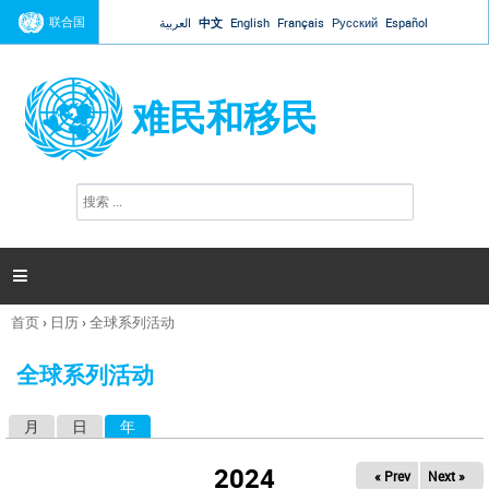
Jump to navigation
联合国
العربية
中文
English
Français
Русский
Español
难民和移民
搜
搜
索
索
表
单

首页
›
日历
›
全球系列活动
你
在
全球系列活动
这
里
月
日
年
（活动标签）
主
标
2024
« Prev
Next »
签