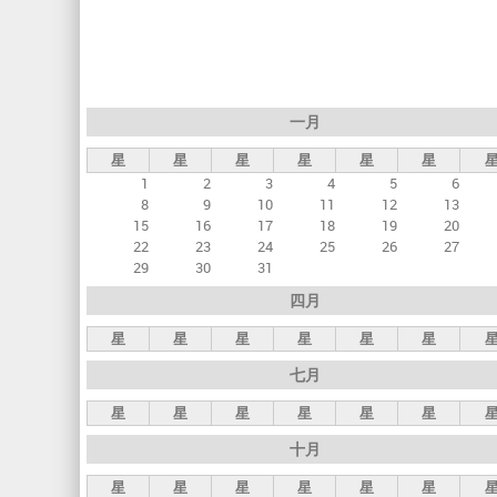
标
签
一月
星
星
星
星
星
星
1
2
3
4
5
6
8
9
10
11
12
13
15
16
17
18
19
20
22
23
24
25
26
27
29
30
31
四月
星
星
星
星
星
星
七月
星
星
星
星
星
星
十月
星
星
星
星
星
星