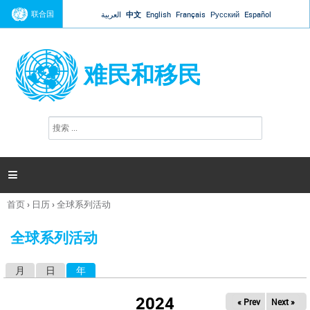
Jump to navigation
联合国
العربية
中文
English
Français
Русский
Español
难民和移民
搜
搜
索
索
表
单

首页
›
日历
›
全球系列活动
你
在
全球系列活动
这
里
月
日
年
（活动标签）
主
标
2024
« Prev
Next »
签