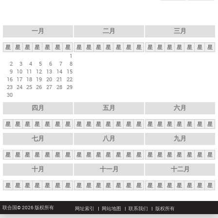
一月
二月
三月
星
星
星
星
星
星
星
星
星
星
星
星
星
星
星
星
星
星
星
星
星
1
2
3
4
5
6
7
8
9
10
11
12
13
14
15
16
17
18
19
20
21
22
23
24
25
26
27
28
29
30
四月
五月
六月
星
星
星
星
星
星
星
星
星
星
星
星
星
星
星
星
星
星
星
星
星
七月
八月
九月
星
星
星
星
星
星
星
星
星
星
星
星
星
星
星
星
星
星
星
星
星
十月
十一月
十二月
星
星
星
星
星
星
星
星
星
星
星
星
星
星
星
星
星
星
星
星
星
联合国© 2026 版权所有
网址索引
网站地图
联系我们
版权所有