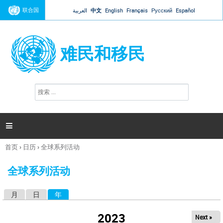
Jump to navigation
联合国
العربية
中文
English
Français
Русский
Español
难民和移民
搜
搜
索
索
表
单

首页
›
日历
›
全球系列活动
你
在
全球系列活动
这
里
月
日
年
（活动标签）
主
标
2023
Next »
签