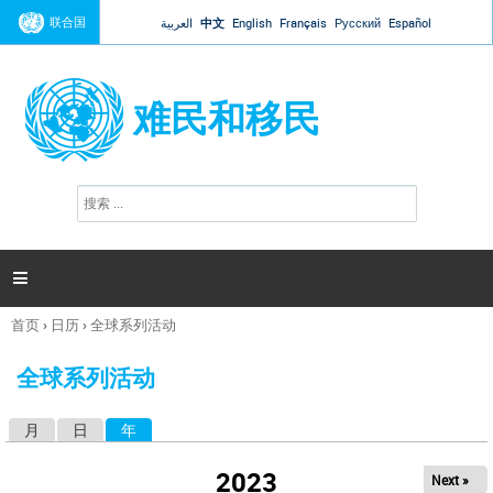
Jump to navigation
联合国
العربية
中文
English
Français
Русский
Español
难民和移民
搜
搜
索
索
表
单

首页
›
日历
›
全球系列活动
你
在
全球系列活动
这
里
月
日
年
（活动标签）
主
标
2023
Next »
签