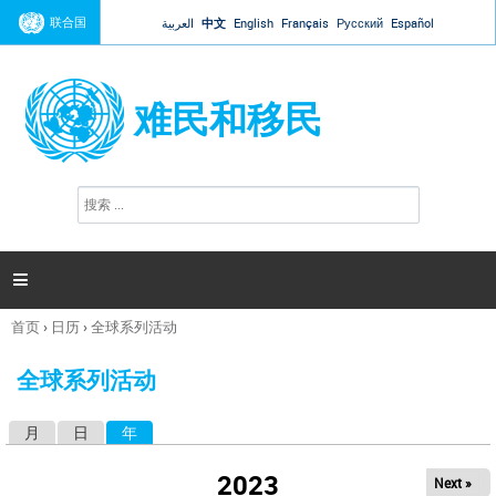
Jump to navigation
联合国
العربية
中文
English
Français
Русский
Español
难民和移民
搜
搜
索
索
表
单

首页
›
日历
›
全球系列活动
你
在
全球系列活动
这
里
月
日
年
（活动标签）
主
标
2023
Next »
签