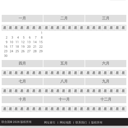
一月
二月
三月
星
星
星
星
星
星
星
星
星
星
星
星
星
星
星
星
星
星
星
星
星
1
2
3
4
5
6
7
8
9
10
11
12
13
14
15
16
17
18
19
20
21
22
23
24
25
26
27
28
29
30
四月
五月
六月
星
星
星
星
星
星
星
星
星
星
星
星
星
星
星
星
星
星
星
星
星
七月
八月
九月
星
星
星
星
星
星
星
星
星
星
星
星
星
星
星
星
星
星
星
星
星
十月
十一月
十二月
星
星
星
星
星
星
星
星
星
星
星
星
星
星
星
星
星
星
星
星
星
联合国© 2026 版权所有
网址索引
网站地图
联系我们
版权所有