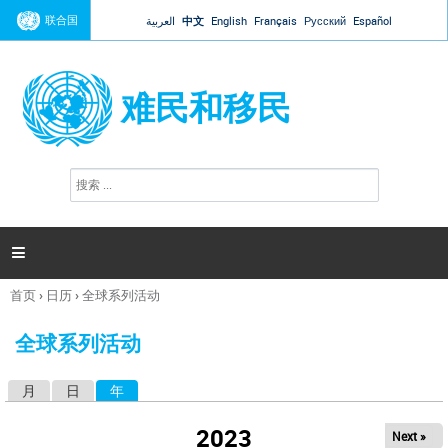
Jump to navigation
联合国
العربية
中文
English
Français
Русский
Español
难民和移民
搜
搜
索
索
表
单

首页
›
日历
›
全球系列活动
你
在
全球系列活动
这
里
月
日
年
（活动标签）
主
标
2023
Next »
签