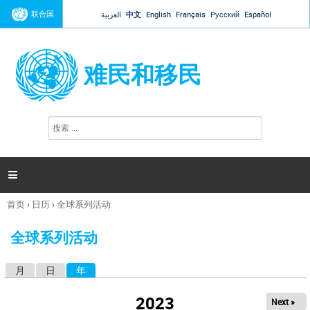
Jump to navigation
联合国
العربية
中文
English
Français
Русский
Español
难民和移民
搜
搜
索
索
表
单

首页
›
日历
›
全球系列活动
你
在
全球系列活动
这
里
月
日
年
（活动标签）
主
标
2023
Next »
签