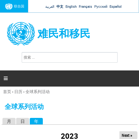
Jump to navigation
联合国
العربية
中文
English
Français
Русский
Español
难民和移民
搜
搜
索
索
表
单

首页
›
日历
›
全球系列活动
你
在
全球系列活动
这
里
月
日
年
（活动标签）
主
标
2023
Next »
签