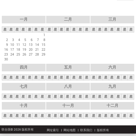
一月
二月
三月
星
星
星
星
星
星
星
星
星
星
星
星
星
星
星
星
星
星
星
星
星
1
2
3
4
5
6
7
8
9
10
11
12
13
14
15
16
17
18
19
20
21
22
23
24
25
26
27
28
29
30
四月
五月
六月
星
星
星
星
星
星
星
星
星
星
星
星
星
星
星
星
星
星
星
星
星
七月
八月
九月
星
星
星
星
星
星
星
星
星
星
星
星
星
星
星
星
星
星
星
星
星
十月
十一月
十二月
星
星
星
星
星
星
星
星
星
星
星
星
星
星
星
星
星
星
星
星
星
联合国© 2026 版权所有
网址索引
网站地图
联系我们
版权所有