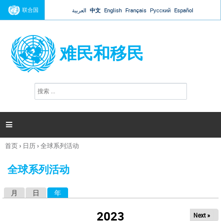
Jump to navigation
联合国
العربية
中文
English
Français
Русский
Español
难民和移民
搜
搜
索
索
表
单

首页
›
日历
›
全球系列活动
你
在
全球系列活动
这
里
月
日
年
（活动标签）
主
标
2023
Next »
签