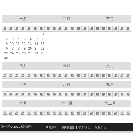
一月
二月
三月
星
星
星
星
星
星
星
星
星
星
星
星
星
星
星
星
星
星
星
星
星
1
2
3
4
5
6
7
8
9
10
11
12
13
14
15
16
17
18
19
20
21
22
23
24
25
26
27
28
29
30
四月
五月
六月
星
星
星
星
星
星
星
星
星
星
星
星
星
星
星
星
星
星
星
星
星
七月
八月
九月
星
星
星
星
星
星
星
星
星
星
星
星
星
星
星
星
星
星
星
星
星
十月
十一月
十二月
星
星
星
星
星
星
星
星
星
星
星
星
星
星
星
星
星
星
星
星
星
联合国© 2026 版权所有
网址索引
网站地图
联系我们
版权所有