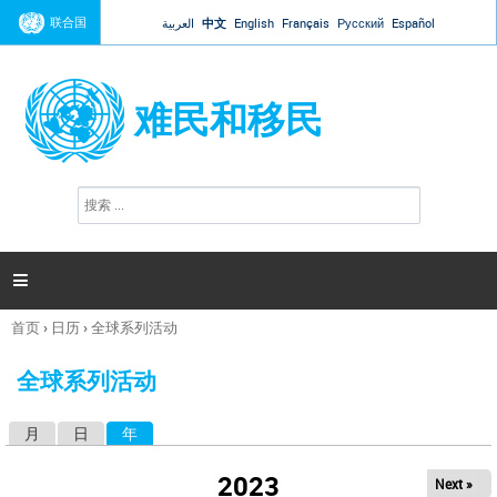
Jump to navigation
联合国
العربية
中文
English
Français
Русский
Español
难民和移民
搜
搜
索
索
表
单

首页
›
日历
›
全球系列活动
你
在
全球系列活动
这
里
月
日
年
（活动标签）
主
标
2023
Next »
签