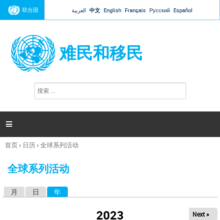
Jump to navigation
联合国
العربية
中文
English
Français
Русский
Español
难民和移民
搜
搜
索
索
表
单

首页
›
日历
›
全球系列活动
你
在
全球系列活动
这
里
月
日
年
（活动标签）
主
标
2023
Next »
签