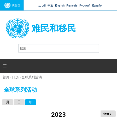
Jump to navigation
联合国
العربية
中文
English
Français
Русский
Español
难民和移民
搜
搜
索
索
表
单

首页
›
日历
›
全球系列活动
你
在
全球系列活动
这
里
月
日
年
（活动标签）
主
标
2023
Next »
签