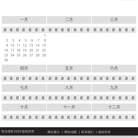
一月
二月
三月
星
星
星
星
星
星
星
星
星
星
星
星
星
星
星
星
星
星
星
星
星
1
2
3
4
5
6
7
8
9
10
11
12
13
14
15
16
17
18
19
20
21
22
23
24
25
26
27
28
29
30
四月
五月
六月
星
星
星
星
星
星
星
星
星
星
星
星
星
星
星
星
星
星
星
星
星
七月
八月
九月
星
星
星
星
星
星
星
星
星
星
星
星
星
星
星
星
星
星
星
星
星
十月
十一月
十二月
星
星
星
星
星
星
星
星
星
星
星
星
星
星
星
星
星
星
星
星
星
联合国© 2026 版权所有
网址索引
网站地图
联系我们
版权所有