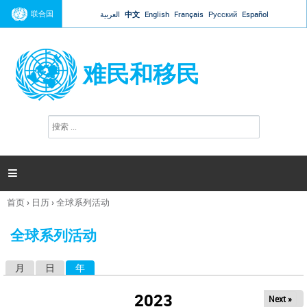
Jump to navigation
联合国
العربية
中文
English
Français
Русский
Español
难民和移民
搜
搜
索
索
表
单

首页
›
日历
›
全球系列活动
你
在
全球系列活动
这
里
月
日
年
（活动标签）
主
标
2023
Next »
签