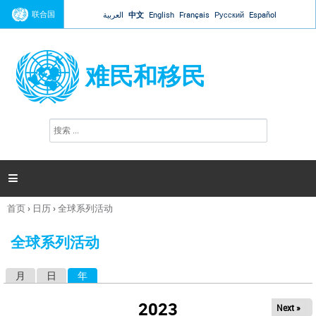
Jump to navigation
联合国
العربية
中文
English
Français
Русский
Español
难民和移民
搜
搜
索
索
表
单

首页
›
日历
›
全球系列活动
你
在
全球系列活动
这
里
月
日
年
（活动标签）
主
标
2023
Next »
签