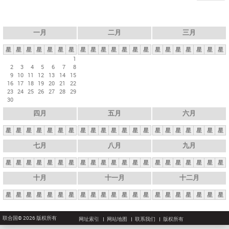
一月
二月
三月
星
星
星
星
星
星
星
星
星
星
星
星
星
星
星
星
星
星
星
星
星
1
2
3
4
5
6
7
8
9
10
11
12
13
14
15
16
17
18
19
20
21
22
23
24
25
26
27
28
29
30
四月
五月
六月
星
星
星
星
星
星
星
星
星
星
星
星
星
星
星
星
星
星
星
星
星
七月
八月
九月
星
星
星
星
星
星
星
星
星
星
星
星
星
星
星
星
星
星
星
星
星
十月
十一月
十二月
星
星
星
星
星
星
星
星
星
星
星
星
星
星
星
星
星
星
星
星
星
联合国© 2026 版权所有
网址索引
网站地图
联系我们
版权所有