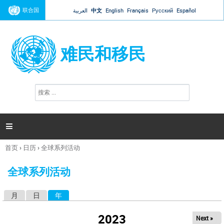
Jump to navigation
联合国
العربية
中文
English
Français
Русский
Español
难民和移民
搜
搜
索
索
表
单

首页
›
日历
›
全球系列活动
你
在
全球系列活动
这
里
月
日
年
（活动标签）
主
标
2023
Next »
签