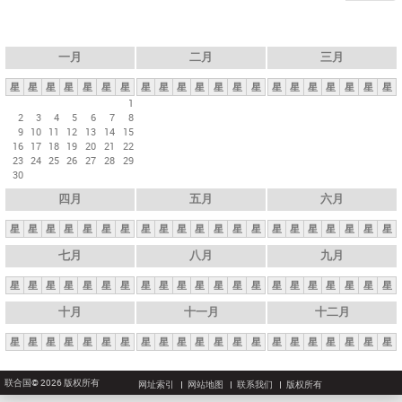
一月
二月
三月
星
星
星
星
星
星
星
星
星
星
星
星
星
星
星
星
星
星
星
星
星
1
2
3
4
5
6
7
8
9
10
11
12
13
14
15
16
17
18
19
20
21
22
23
24
25
26
27
28
29
30
四月
五月
六月
星
星
星
星
星
星
星
星
星
星
星
星
星
星
星
星
星
星
星
星
星
七月
八月
九月
星
星
星
星
星
星
星
星
星
星
星
星
星
星
星
星
星
星
星
星
星
十月
十一月
十二月
星
星
星
星
星
星
星
星
星
星
星
星
星
星
星
星
星
星
星
星
星
联合国© 2026 版权所有
网址索引
网站地图
联系我们
版权所有