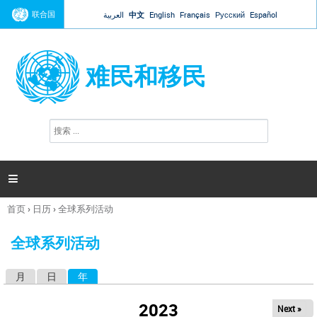
Jump to navigation
联合国
العربية
中文
English
Français
Русский
Español
难民和移民
搜
搜
索
索
表
单

首页
›
日历
›
全球系列活动
你
在
全球系列活动
这
里
月
日
年
（活动标签）
主
标
2023
Next »
签