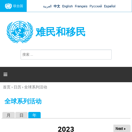
Jump to navigation
联合国
العربية
中文
English
Français
Русский
Español
难民和移民
搜
搜
索
索
表
单

首页
›
日历
›
全球系列活动
你
在
全球系列活动
这
里
月
日
年
（活动标签）
主
标
2023
Next »
签