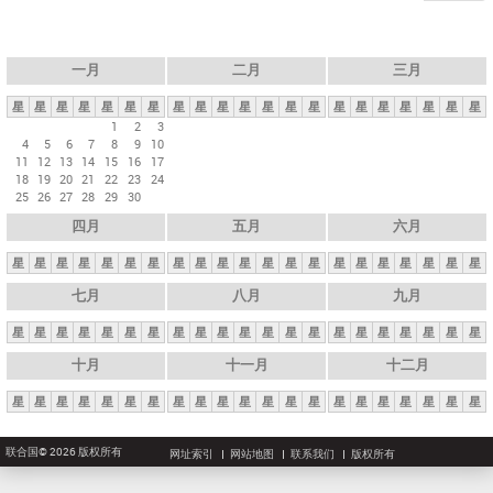
一月
二月
三月
星
星
星
星
星
星
星
星
星
星
星
星
星
星
星
星
星
星
星
星
星
1
2
3
4
5
6
7
8
9
10
11
12
13
14
15
16
17
18
19
20
21
22
23
24
25
26
27
28
29
30
四月
五月
六月
星
星
星
星
星
星
星
星
星
星
星
星
星
星
星
星
星
星
星
星
星
七月
八月
九月
星
星
星
星
星
星
星
星
星
星
星
星
星
星
星
星
星
星
星
星
星
十月
十一月
十二月
星
星
星
星
星
星
星
星
星
星
星
星
星
星
星
星
星
星
星
星
星
联合国© 2026 版权所有
网址索引
网站地图
联系我们
版权所有