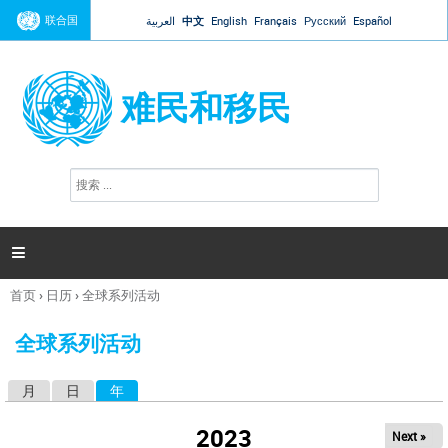
Jump to navigation
联合国
العربية
中文
English
Français
Русский
Español
难民和移民
搜
搜
索
索
表
单

首页
›
日历
›
全球系列活动
你
在
全球系列活动
这
里
月
日
年
（活动标签）
主
标
2023
Next »
签