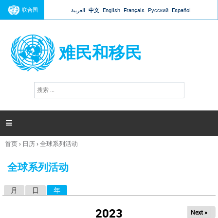
Jump to navigation
联合国
العربية
中文
English
Français
Русский
Español
难民和移民
搜
搜
索
索
表
单

首页
›
日历
›
全球系列活动
你
在
全球系列活动
这
里
月
日
年
（活动标签）
主
标
2023
Next »
签