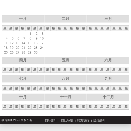
一月
二月
三月
星
星
星
星
星
星
星
星
星
星
星
星
星
星
星
星
星
星
星
星
星
1
2
3
4
5
6
7
8
9
10
11
12
13
14
15
16
17
18
19
20
21
22
23
24
25
26
27
28
29
30
四月
五月
六月
星
星
星
星
星
星
星
星
星
星
星
星
星
星
星
星
星
星
星
星
星
七月
八月
九月
星
星
星
星
星
星
星
星
星
星
星
星
星
星
星
星
星
星
星
星
星
十月
十一月
十二月
星
星
星
星
星
星
星
星
星
星
星
星
星
星
星
星
星
星
星
星
星
联合国© 2026 版权所有
网址索引
网站地图
联系我们
版权所有