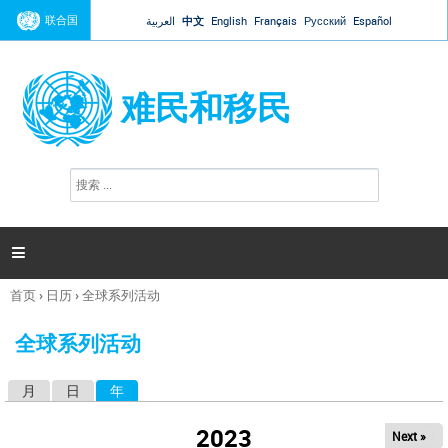
Jump to navigation
联合国
العربية
中文
English
Français
Русский
Español
难民和移民
搜
搜
索
索
表
单

首页
›
日历
›
全球系列活动
你
在
全球系列活动
这
里
月
日
年
（活动标签）
主
标
2023
Next »
签