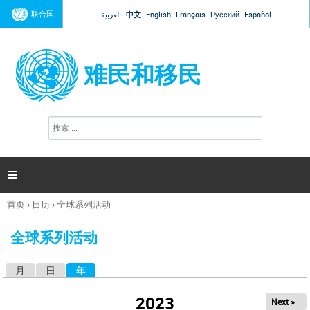
Jump to navigation
联合国
العربية
中文
English
Français
Русский
Español
难民和移民
搜
搜
索
索
表
单

首页
›
日历
›
全球系列活动
你
在
全球系列活动
这
里
月
日
年
（活动标签）
主
标
2023
Next »
签