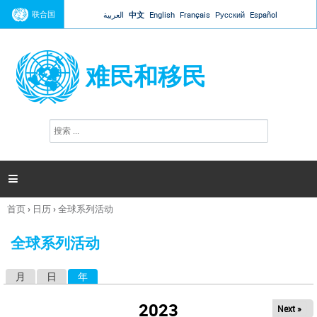
Jump to navigation
联合国
العربية
中文
English
Français
Русский
Español
难民和移民
搜
搜
索
索
表
单

首页
›
日历
›
全球系列活动
你
在
全球系列活动
这
里
月
日
年
（活动标签）
主
标
2023
Next »
签