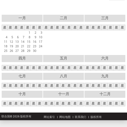
一月
二月
三月
星
星
星
星
星
星
星
星
星
星
星
星
星
星
星
星
星
星
星
星
星
1
2
3
4
5
6
7
8
9
10
11
12
13
14
15
16
17
18
19
20
21
22
23
24
25
26
27
28
29
30
四月
五月
六月
星
星
星
星
星
星
星
星
星
星
星
星
星
星
星
星
星
星
星
星
星
七月
八月
九月
星
星
星
星
星
星
星
星
星
星
星
星
星
星
星
星
星
星
星
星
星
十月
十一月
十二月
星
星
星
星
星
星
星
星
星
星
星
星
星
星
星
星
星
星
星
星
星
联合国© 2026 版权所有
网址索引
网站地图
联系我们
版权所有