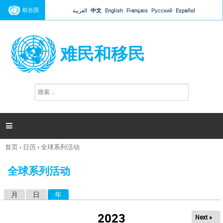
Jump to navigation
联合国
العربية
中文
English
Français
Русский
Español
难民和移民
搜
搜
索
索
表
单

首页
›
日历
›
全球系列活动
你
在
全球系列活动
这
里
月
日
年
（活动标签）
主
标
2023
Next »
签