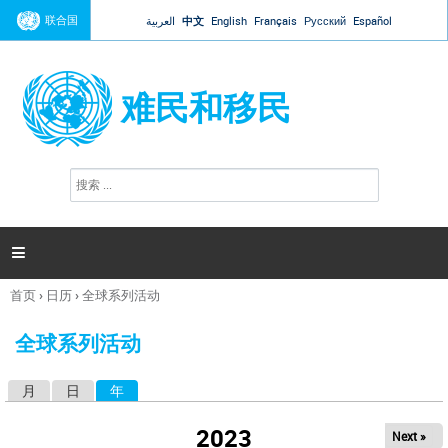
Jump to navigation
联合国
العربية
中文
English
Français
Русский
Español
难民和移民
搜
搜
索
索
表
单

首页
›
日历
›
全球系列活动
你
在
全球系列活动
这
里
月
日
年
（活动标签）
主
标
2023
Next »
签