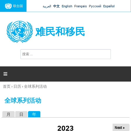
Jump to navigation
联合国
العربية
中文
English
Français
Русский
Español
难民和移民
搜
搜
索
索
表
单

首页
›
日历
›
全球系列活动
你
在
全球系列活动
这
里
月
日
年
（活动标签）
主
标
2023
Next »
签