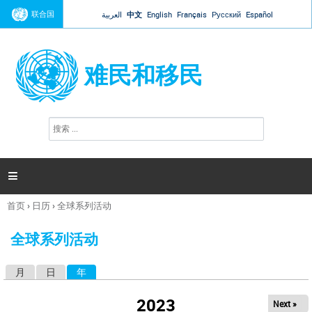
Jump to navigation
联合国
العربية
中文
English
Français
Русский
Español
难民和移民
搜
搜
索
索
表
单

首页
›
日历
›
全球系列活动
你
在
全球系列活动
这
里
月
日
年
（活动标签）
主
标
2023
Next »
签