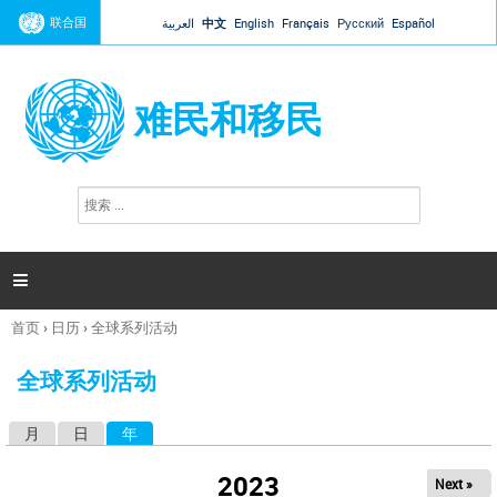
Jump to navigation
联合国
العربية
中文
English
Français
Русский
Español
难民和移民
搜
搜
索
索
表
单

首页
›
日历
›
全球系列活动
你
在
全球系列活动
这
里
月
日
年
（活动标签）
主
标
2023
Next »
签