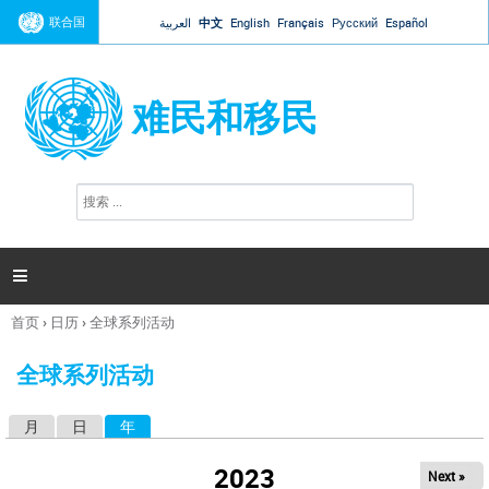
Jump to navigation
联合国
العربية
中文
English
Français
Русский
Español
难民和移民
搜
搜
索
索
表
单

首页
›
日历
›
全球系列活动
你
在
全球系列活动
这
里
月
日
年
（活动标签）
主
标
2023
Next »
签