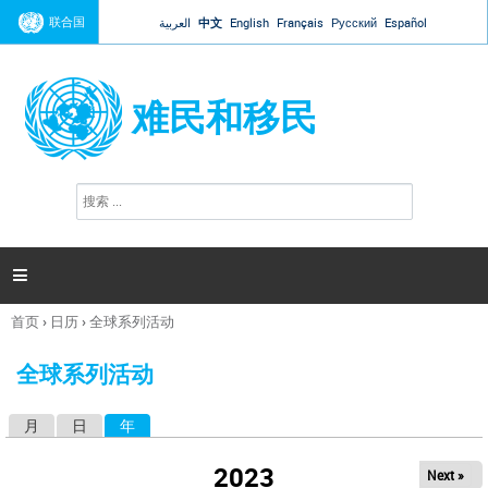
Jump to navigation
联合国
العربية
中文
English
Français
Русский
Español
难民和移民
搜
搜
索
索
表
单

首页
›
日历
›
全球系列活动
你
在
全球系列活动
这
里
月
日
年
（活动标签）
主
标
2023
Next »
签