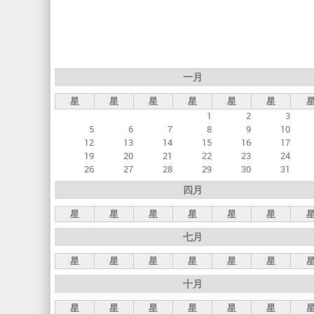
标
签
一月
星
星
星
星
星
星
1
2
3
5
6
7
8
9
10
12
13
14
15
16
17
19
20
21
22
23
24
26
27
28
29
30
31
四月
星
星
星
星
星
星
七月
星
星
星
星
星
星
十月
星
星
星
星
星
星