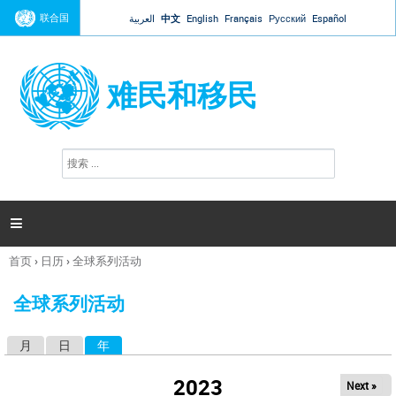
Jump to navigation
联合国
العربية
中文
English
Français
Русский
Español
难民和移民
搜
搜
索
索
表
单

首页
›
日历
›
全球系列活动
你
在
全球系列活动
这
里
月
日
年
（活动标签）
主
标
2023
Next »
签