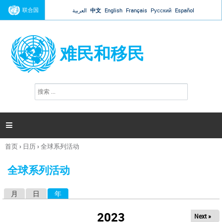
Jump to navigation
联合国
العربية
中文
English
Français
Русский
Español
难民和移民
搜
搜
索
索
表
单

首页
›
日历
›
全球系列活动
你
在
全球系列活动
这
里
月
日
年
（活动标签）
主
标
2023
Next »
签