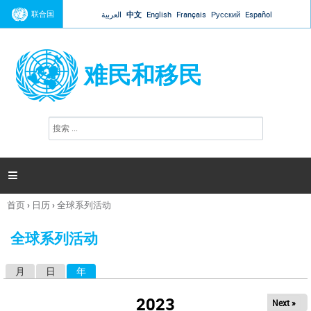
Jump to navigation
联合国
العربية
中文
English
Français
Русский
Español
难民和移民
搜
搜
索
索
表
单

首页
›
日历
›
全球系列活动
你
在
全球系列活动
这
里
月
日
年
（活动标签）
主
标
2023
Next »
签