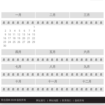
一月
二月
三月
星
星
星
星
星
星
星
星
星
星
星
星
星
星
星
星
星
星
星
星
星
1
2
3
4
5
6
7
8
9
10
11
12
13
14
15
16
17
18
19
20
21
22
23
24
25
26
27
28
29
30
四月
五月
六月
星
星
星
星
星
星
星
星
星
星
星
星
星
星
星
星
星
星
星
星
星
七月
八月
九月
星
星
星
星
星
星
星
星
星
星
星
星
星
星
星
星
星
星
星
星
星
十月
十一月
十二月
星
星
星
星
星
星
星
星
星
星
星
星
星
星
星
星
星
星
星
星
星
联合国© 2026 版权所有
网址索引
网站地图
联系我们
版权所有