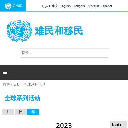
Jump to navigation
联合国
العربية
中文
English
Français
Русский
Español
难民和移民
搜
搜
索
索
表
单

首页
›
日历
›
全球系列活动
你
在
全球系列活动
这
里
月
日
年
（活动标签）
主
标
2023
Next »
签