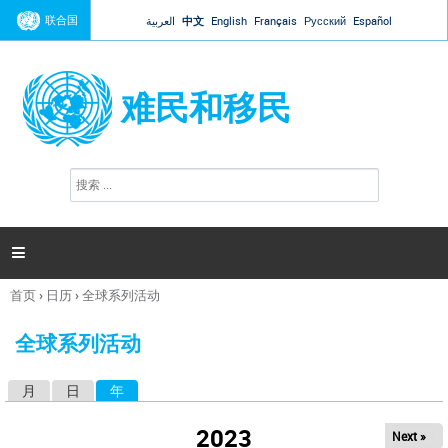
Jump to navigation
联合国
العربية
中文
English
Français
Русский
Español
难民和移民
搜
搜
索
索
表
单

首页
›
日历
›
全球系列活动
你
在
全球系列活动
这
里
月
日
年
（活动标签）
主
标
2023
Next »
签