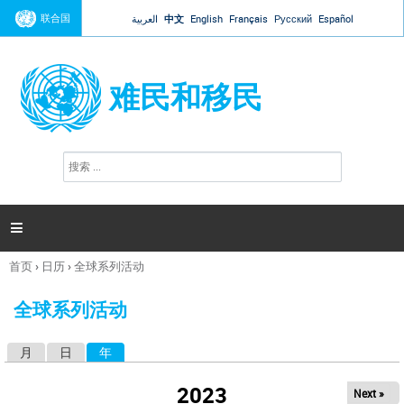
Jump to navigation
联合国
العربية
中文
English
Français
Русский
Español
难民和移民
搜
搜
索
索
表
单

首页
›
日历
›
全球系列活动
你
在
全球系列活动
这
里
月
日
年
（活动标签）
主
标
2023
Next »
签