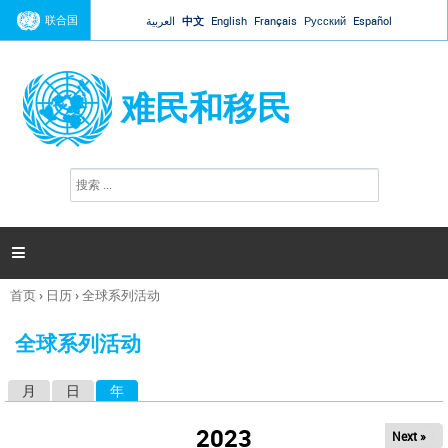
Jump to navigation
联合国
العربية
中文
English
Français
Русский
Español
难民和移民
搜
搜
索
索
表
单

首页
›
日历
›
全球系列活动
你
在
全球系列活动
这
里
月
日
年
（活动标签）
主
标
2023
Next »
签