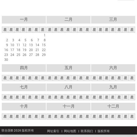
一月
二月
三月
星
星
星
星
星
星
星
星
星
星
星
星
星
星
星
星
星
星
星
星
星
1
2
3
4
5
6
7
8
9
10
11
12
13
14
15
16
17
18
19
20
21
22
23
24
25
26
27
28
29
30
四月
五月
六月
星
星
星
星
星
星
星
星
星
星
星
星
星
星
星
星
星
星
星
星
星
七月
八月
九月
星
星
星
星
星
星
星
星
星
星
星
星
星
星
星
星
星
星
星
星
星
十月
十一月
十二月
星
星
星
星
星
星
星
星
星
星
星
星
星
星
星
星
星
星
星
星
星
联合国© 2026 版权所有
网址索引
网站地图
联系我们
版权所有