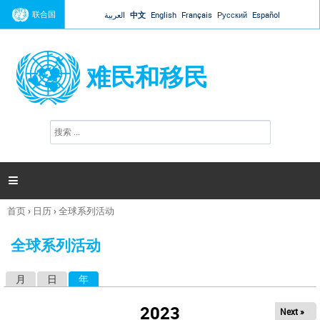
Jump to navigation
联合国
العربية
中文
English
Français
Русский
Español
难民和移民
搜
搜
索
索
表
单

首页
›
日历
›
全球系列活动
你
在
全球系列活动
这
里
月
日
年
（活动标签）
主
标
2023
Next »
签