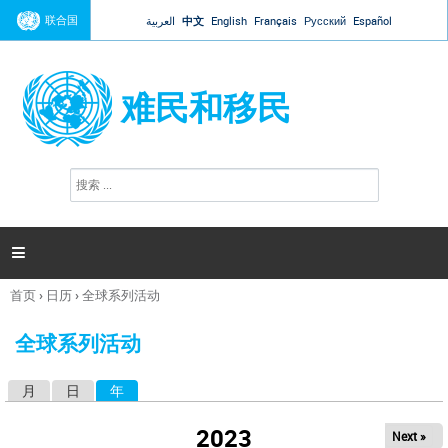
Jump to navigation
联合国
العربية
中文
English
Français
Русский
Español
难民和移民
搜
搜
索
索
表
单

首页
›
日历
›
全球系列活动
你
在
全球系列活动
这
里
月
日
年
（活动标签）
主
标
2023
Next »
签