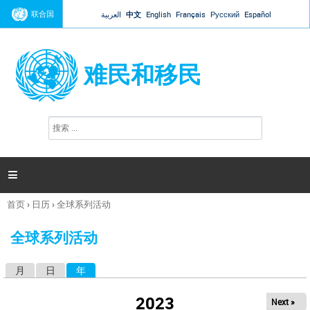
Jump to navigation
联合国
العربية
中文
English
Français
Русский
Español
难民和移民
搜
搜
索
索
表
单

首页
›
日历
›
全球系列活动
你
在
全球系列活动
这
里
月
日
年
（活动标签）
主
标
2023
Next »
签