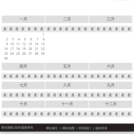
一月
二月
三月
星
星
星
星
星
星
星
星
星
星
星
星
星
星
星
星
星
星
星
星
星
1
2
3
4
5
6
7
8
9
10
11
12
13
14
15
16
17
18
19
20
21
22
23
24
25
26
27
28
29
30
四月
五月
六月
星
星
星
星
星
星
星
星
星
星
星
星
星
星
星
星
星
星
星
星
星
七月
八月
九月
星
星
星
星
星
星
星
星
星
星
星
星
星
星
星
星
星
星
星
星
星
十月
十一月
十二月
星
星
星
星
星
星
星
星
星
星
星
星
星
星
星
星
星
星
星
星
星
联合国© 2026 版权所有
网址索引
网站地图
联系我们
版权所有