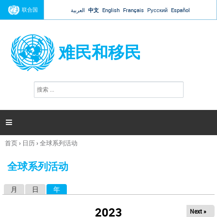
Jump to navigation
联合国
العربية
中文
English
Français
Русский
Español
难民和移民
搜
搜
索
索
表
单

首页
›
日历
›
全球系列活动
你
在
全球系列活动
这
里
月
日
年
（活动标签）
主
标
2023
Next »
签