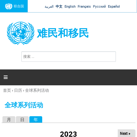
Jump to navigation
联合国
العربية
中文
English
Français
Русский
Español
难民和移民
搜
搜
索
索
表
单

首页
›
日历
›
全球系列活动
你
在
全球系列活动
这
里
月
日
年
（活动标签）
主
标
2023
Next »
签