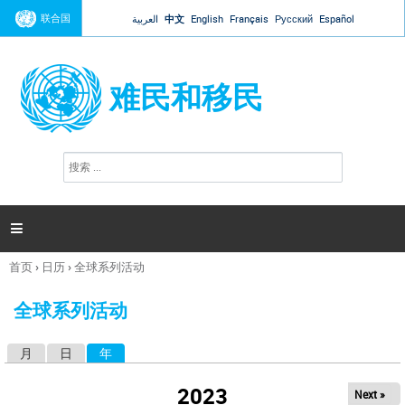
Jump to navigation
联合国
العربية
中文
English
Français
Русский
Español
难民和移民
搜
搜
索
索
表
单

首页
›
日历
›
全球系列活动
你
在
全球系列活动
这
里
月
日
年
（活动标签）
主
标
2023
Next »
签