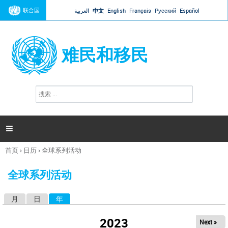
Jump to navigation
联合国
العربية
中文
English
Français
Русский
Español
难民和移民
搜
搜
索
索
表
单

首页
›
日历
›
全球系列活动
你
在
全球系列活动
这
里
月
日
年
（活动标签）
主
标
2023
Next »
签