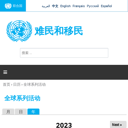
Jump to navigation
联合国
العربية
中文
English
Français
Русский
Español
难民和移民
搜
搜
索
索
表
单

首页
›
日历
›
全球系列活动
你
在
全球系列活动
这
里
月
日
年
（活动标签）
主
标
2023
Next »
签