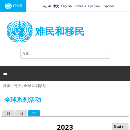
Jump to navigation
联合国
العربية
中文
English
Français
Русский
Español
难民和移民
搜
搜
索
索
表
单

首页
›
日历
›
全球系列活动
你
在
全球系列活动
这
里
月
日
年
（活动标签）
主
标
2023
Next »
签